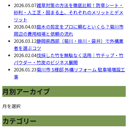
2026.05.07
雑草対策の方法を徹底比較！防草シート・
砂利・人工芝・固まる土、それぞれのメリットとデメ
リット
2026.04.03
庭木の剪定をプロに頼むといくら？菊川市
周辺の費用相場と依頼の流れ
2026.03.12
静岡県西部（菊川・掛川・袋井）で外構業
者を選ぶコツ
2026.02.04
伐採した竹を無駄なく活用｜竹チップ・竹
パウダー・竹炭のビジネス展開
2026.01.23
菊川市 S様邸 外構リフォーム 駐車場増設工
事
月別アーカイブ
月を選択
カテゴリー