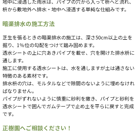
地中に浸透した雨水は、パイプの穴から入って枡へと流れ、
枡から敷地外へ排水・地中へ浸透する単純な仕組みです。
暗渠排水の施工方法
芝生を張るときの暗渠排水の施工は、深さ50cm以上の土を
掘り、1％位の勾配をつけて踏み固めます。
透水シートの上に穴あきパイプを載せ、穴を開けた排水枡に
通します。
施工に使用する透水シートは、水を通しますが土は通さない
特徴のある素材です。
排水枡の穴は、モルタルなどで隙間のないように埋めなけれ
ばなりません。
パイプがずれないように慎重に砂利を撒き、パイプと砂利を
透水シートで囲んでガムテープで止め土を平らに戻すと完成
です。
正樹園へご相談ください！