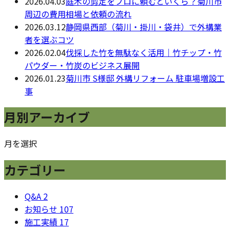
2026.04.03
庭木の剪定をプロに頼むといくら？菊川市
周辺の費用相場と依頼の流れ
2026.03.12
静岡県西部（菊川・掛川・袋井）で外構業
者を選ぶコツ
2026.02.04
伐採した竹を無駄なく活用｜竹チップ・竹
パウダー・竹炭のビジネス展開
2026.01.23
菊川市 S様邸 外構リフォーム 駐車場増設工
事
月別アーカイブ
月を選択
カテゴリー
Q&A
2
お知らせ
107
施工実績
17