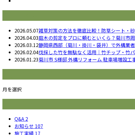
最近の投稿
2026.05.07
雑草対策の方法を徹底比較！防草シート・砂
2026.04.03
庭木の剪定をプロに頼むといくら？菊川市周
2026.03.12
静岡県西部（菊川・掛川・袋井）で外構業者
2026.02.04
伐採した竹を無駄なく活用｜竹チップ・竹パ
2026.01.23
菊川市 S様邸 外構リフォーム 駐車場増設工
月別アーカイブ
月を選択
カテゴリー
Q&A
2
お知らせ
107
施工実績
17