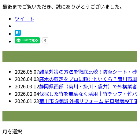
最後までご覧いただき、誠にありがとうございました。
ツイート
最近の投稿
2026.05.07
雑草対策の方法を徹底比較！防草シート・砂
2026.04.03
庭木の剪定をプロに頼むといくら？菊川市周
2026.03.12
静岡県西部（菊川・掛川・袋井）で外構業者
2026.02.04
伐採した竹を無駄なく活用｜竹チップ・竹パ
2026.01.23
菊川市 S様邸 外構リフォーム 駐車場増設工
月別アーカイブ
月を選択