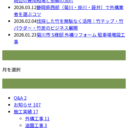
周辺の費用相場と依頼の流れ
2026.03.12
静岡県西部（菊川・掛川・袋井）で外構業
者を選ぶコツ
2026.02.04
伐採した竹を無駄なく活用｜竹チップ・竹
パウダー・竹炭のビジネス展開
2026.01.23
菊川市 S様邸 外構リフォーム 駐車場増設工
事
月別アーカイブ
月を選択
カテゴリー
Q&A
2
お知らせ
107
施工実績
17
外構工事
11
造園工事
3