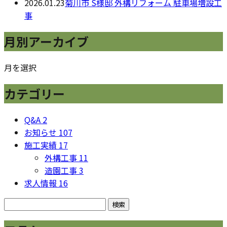
2026.01.23
菊川市 S様邸 外構リフォーム 駐車場増設工
事
月別アーカイブ
月を選択
カテゴリー
Q&A
2
お知らせ
107
施工実績
17
外構工事
11
造園工事
3
求人情報
16