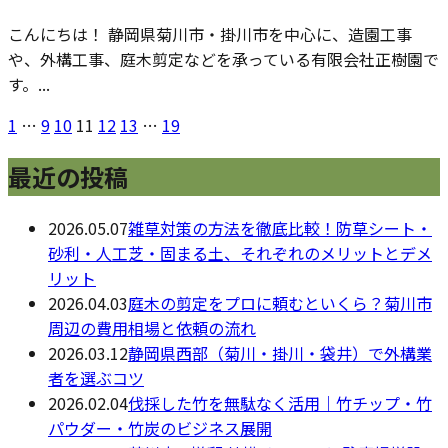
こんにちは！ 静岡県菊川市・掛川市を中心に、造園工事
や、外構工事、庭木剪定などを承っている有限会社正樹園で
す。...
1
…
9
10
11
12
13
…
19
最近の投稿
2026.05.07
雑草対策の方法を徹底比較！防草シート・
砂利・人工芝・固まる土、それぞれのメリットとデメ
リット
2026.04.03
庭木の剪定をプロに頼むといくら？菊川市
周辺の費用相場と依頼の流れ
2026.03.12
静岡県西部（菊川・掛川・袋井）で外構業
者を選ぶコツ
2026.02.04
伐採した竹を無駄なく活用｜竹チップ・竹
パウダー・竹炭のビジネス展開