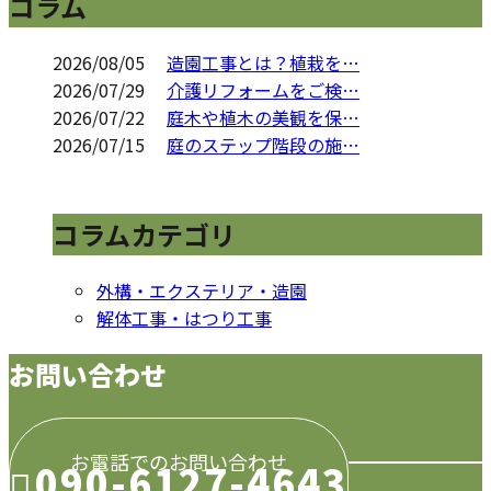
コラム
2026/08/05
造園工事とは？植栽を…
2026/07/29
介護リフォームをご検…
2026/07/22
庭木や植木の美観を保…
2026/07/15
庭のステップ階段の施…
コラムカテゴリ
外構・エクステリア・造園
解体工事・はつり工事
お問い合わせ
お電話でのお問い合わせ
090-6127-4643