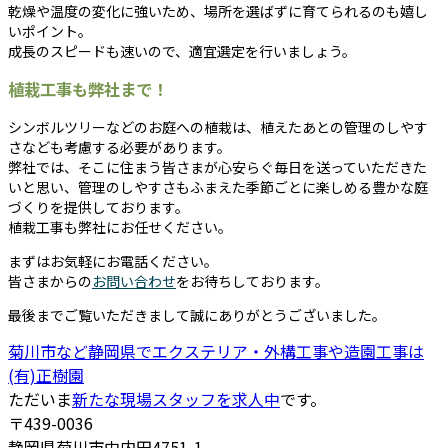
乾燥や温度の変化に強いため、場所を選ばずに育てられるのも嬉し
いポイント。
成長のスピードも速いので、適宜選定を行いましょう。
植栽工事も弊社まで！
シンボルツリーなどのお庭への植栽は、植えたあとの管理のしやす
さなども考慮する必要があります。
弊社では、そこに住まう皆さまが心安らぐ毎日を送っていただきた
いと思い、管理のしやすさもふまえた季節ごとに楽しめる豊かな庭
づくりを提供しております。
植栽工事も弊社にお任せください。
まずはお気軽にお電話ください。
皆さまからの
お問い合わせ
をお待ちしております。
最後までご覧いただきまして誠にありがとうございました。
菊川市など静岡県でエクステリア・外構工事や造園工事は
(有)正樹園
ただいま
新たな現場スタッフを求人中
です。
〒439-0036
静岡県菊川市中内田4751-1