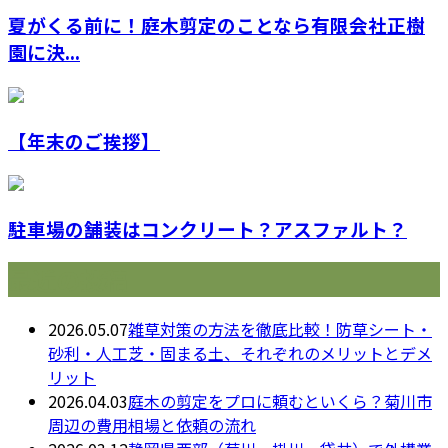
夏がくる前に！庭木剪定のことなら有限会社正樹
園に決...
【年末のご挨拶】
駐車場の舗装はコンクリート？アスファルト？
最近の投稿
2026.05.07
雑草対策の方法を徹底比較！防草シート・
砂利・人工芝・固まる土、それぞれのメリットとデメ
リット
2026.04.03
庭木の剪定をプロに頼むといくら？菊川市
周辺の費用相場と依頼の流れ