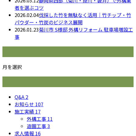
2026.03.12
静岡県西部（菊川・掛川・袋井）で外構業
者を選ぶコツ
2026.02.04
伐採した竹を無駄なく活用｜竹チップ・竹
パウダー・竹炭のビジネス展開
2026.01.23
菊川市 S様邸 外構リフォーム 駐車場増設工
事
月別アーカイブ
月を選択
カテゴリー
Q&A
2
お知らせ
107
施工実績
17
外構工事
11
造園工事
3
求人情報
16