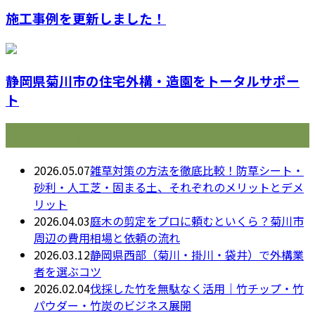
施工事例を更新しました！
静岡県菊川市の住宅外構・造園をトータルサポー
ト
最近の投稿
2026.05.07
雑草対策の方法を徹底比較！防草シート・
砂利・人工芝・固まる土、それぞれのメリットとデメ
リット
2026.04.03
庭木の剪定をプロに頼むといくら？菊川市
周辺の費用相場と依頼の流れ
2026.03.12
静岡県西部（菊川・掛川・袋井）で外構業
者を選ぶコツ
2026.02.04
伐採した竹を無駄なく活用｜竹チップ・竹
パウダー・竹炭のビジネス展開