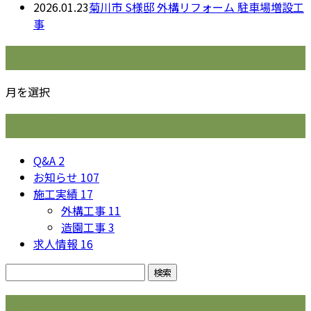
2026.01.23
菊川市 S様邸 外構リフォーム 駐車場増設工
事
月別アーカイブ
月を選択
カテゴリー
Q&A
2
お知らせ
107
施工実績
17
外構工事
11
造園工事
3
求人情報
16
コラム