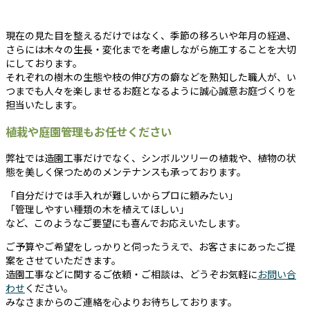
現在の見た目を整えるだけではなく、季節の移ろいや年月の経過、
さらには木々の生長・変化までを考慮しながら施工することを大切
にしております。
それぞれの樹木の生態や枝の伸び方の癖などを熟知した職人が、い
つまでも人々を楽しませるお庭となるように誠心誠意お庭づくりを
担当いたします。
植栽や庭園管理もお任せください
弊社では造園工事だけでなく、シンボルツリーの植栽や、植物の状
態を美しく保つためのメンテナンスも承っております。
「自分だけでは手入れが難しいからプロに頼みたい」
「管理しやすい種類の木を植えてほしい」
など、このようなご要望にも喜んでお応えいたします。
ご予算やご希望をしっかりと伺ったうえで、お客さまにあったご提
案をさせていただきます。
造園工事などに関するご依頼・ご相談は、どうぞお気軽に
お問い合
わせ
ください。
みなさまからのご連絡を心よりお待ちしております。