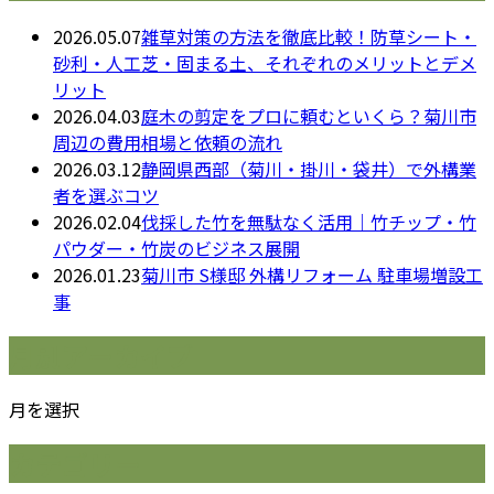
2026.05.07
雑草対策の方法を徹底比較！防草シート・
砂利・人工芝・固まる土、それぞれのメリットとデメ
リット
2026.04.03
庭木の剪定をプロに頼むといくら？菊川市
周辺の費用相場と依頼の流れ
2026.03.12
静岡県西部（菊川・掛川・袋井）で外構業
者を選ぶコツ
2026.02.04
伐採した竹を無駄なく活用｜竹チップ・竹
パウダー・竹炭のビジネス展開
2026.01.23
菊川市 S様邸 外構リフォーム 駐車場増設工
事
月別アーカイブ
月を選択
カテゴリー