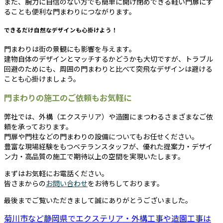
また、腕力に自信のない方でも簡単に開け閉めできる軽い門扉にす
ることも便利な門まわりにつながります。
できるだけ自然なデザインも心掛けよう！
門まわりは街の景観にも影響を与えます。
建物自体のデザインとマッチするかどうかも大切ですが、トラブル
回避のためにも、周囲の門まわりと比べて突飛なデザインは避ける
ことも心掛けましょう。
門まわりの施工のご依頼もお気軽に
弊社では、外構（エクステリア）や造園にまつわるさまざまなご依
頼を承っております。
門扉や門柱などの門まわりの設備についてもお任せください。
豊富な現場経験をもつベテランスタッフが、優れた提案力・デザイ
ン力・高品質の施工で期待以上の空間を実現いたします。
まずはお気軽にお電話ください。
皆さまからの
お問い合わせ
をお待ちしております。
最後までご覧いただきまして誠にありがとうございました。
菊川市など静岡県でエクステリア・外構工事や造園工事は