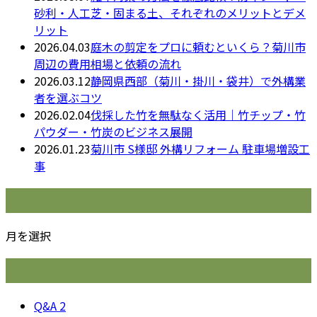
砂利・人工芝・固まる土、それぞれのメリットとデメ
リット
2026.04.03
庭木の剪定をプロに頼むといくら？菊川市
周辺の費用相場と依頼の流れ
2026.03.12
静岡県西部（菊川・掛川・袋井）で外構業
者を選ぶコツ
2026.02.04
伐採した竹を無駄なく活用｜竹チップ・竹
パウダー・竹炭のビジネス展開
2026.01.23
菊川市 S様邸 外構リフォーム 駐車場増設工
事
月別アーカイブ
月を選択
カテゴリー
Q&A
2